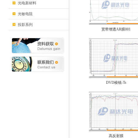
光电新材料
光敏电阻
投影系列
宽带增透AR膜001
DVD棱镜-Ts
高反射膜