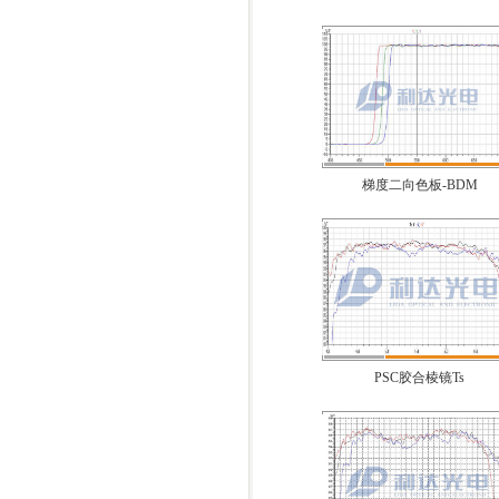
梯度二向色板-BDM
PSC胶合棱镜Ts